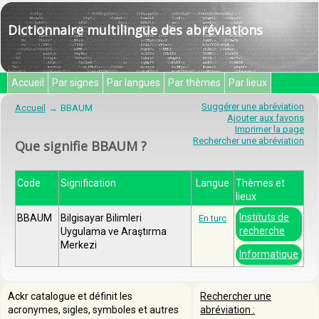
Dictionnaire multilingue des abréviations
Accueil
Par signes
Par langues
Par thèmes
Par lieux
Suggérer une abréviation
Accueil
BBAUM
Ajouter aux favoris
Imprimer la page
Rechercher une abréviation
Que signifie BBAUM ?
Code
Signification
Langue
Thèmes et
lieux
Instituts de
BBAUM
Bilgisayar Bilimleri
En turc
recherche
Uygulama ve Araştırma
Merkezi
Informatique
Ackr catalogue et définit les
Rechercher une
acronymes, sigles, symboles et autres
abréviation :