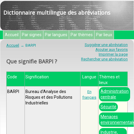
Dictionnaire multilingue des abréviations
Accueil
Par signes
Par langues
Par thèmes
Par lieux
Suggérer une abréviation
Accueil
BARPI
Ajouter aux favoris
Imprimer la page
Rechercher une abréviation
Que signifie BARPI ?
Code
Signification
Langue
Thèmes et
lieux
Administration
BARPI
Bureau d'Analyse des
En
centrale
Risques et des Pollutions
français
Industrielles
Sécurité
Menaces
environnemental
Industrie,