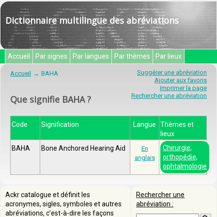
Dictionnaire multilingue des abréviations
Accueil
Par signes
Par langues
Par thèmes
Par lieux
Suggérer une abréviation
Accueil
BAHA
Ajouter aux favoris
Imprimer la page
Rechercher une abréviation
Que signifie BAHA ?
Code
Signification
Langue
Thèmes et
lieux
Chirurgie,
BAHA
Bone Anchored Hearing Aid
En
orthopédie,
anglais
ophtalmologie
Ackr catalogue et définit les
Rechercher une
acronymes, sigles, symboles et autres
abréviation :
abréviations, c’est-à-dire les façons