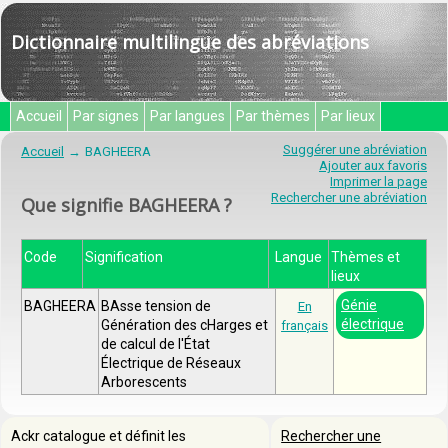
Dictionnaire multilingue des abréviations
Accueil
Par signes
Par langues
Par thèmes
Par lieux
Suggérer une abréviation
Accueil
BAGHEERA
Ajouter aux favoris
Imprimer la page
Rechercher une abréviation
Que signifie BAGHEERA ?
Code
Signification
Langue
Thèmes et
lieux
Génie
BAGHEERA
BAsse tension de
En
électrique
Génération des cHarges et
français
de calcul de l'État
Électrique de Réseaux
Arborescents
Ackr catalogue et définit les
Rechercher une