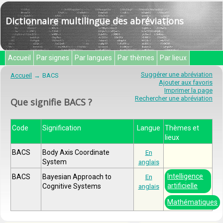
Dictionnaire multilingue des abréviations
Accueil
Par signes
Par langues
Par thèmes
Par lieux
Suggérer une abréviation
Accueil
BACS
Ajouter aux favoris
Imprimer la page
Rechercher une abréviation
Que signifie BACS ?
Code
Signification
Langue
Thèmes et
lieux
BACS
Body Axis Coordinate
En
System
anglais
Intelligence
BACS
Bayesian Approach to
En
artificielle
Cognitive Systems
anglais
Mathématiques