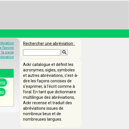
éviation
Rechercher une abréviation :
x favoris
 la page
éviation
Ackr catalogue et définit les
acronymes, sigles, symboles
et autres abréviations, c’est-à-
dire les façons concises de
ons
s’exprimer, à l’écrit comme à
tes
l’oral. En tant que dictionnaire
multilingue des abréviations,
Ackr recense et traduit des
abréviations issues de
nombreux lieux et de
nombreuses langues.