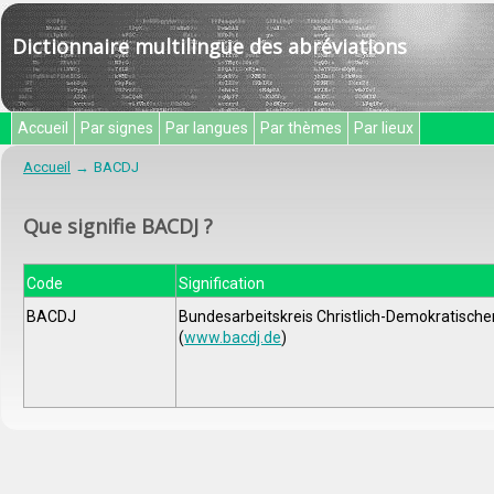
Dictionnaire multilingue des abréviations
Accueil
Par signes
Par langues
Par thèmes
Par lieux
Accueil
BACDJ
Que signifie BACDJ ?
Code
Signification
BACDJ
Bundesarbeitskreis Christlich-Demokratischer
(
www.bacdj.de
)