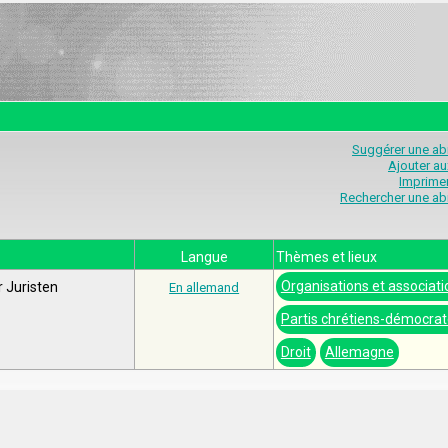
Suggérer une abr
Ajouter au
Imprimer
Rechercher une abr
Langue
Thèmes et lieux
Organisations et associati
 Juristen
En allemand
Partis chrétiens-démocra
Droit
Allemagne