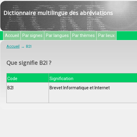
Dictionnaire multilingue des abréviations
Accueil
Par signes
Par langues
Par thèmes
Par lieux
Accueil
B2I
Que signifie B2I ?
Code
Signification
B2I
Brevet Informatique et Internet