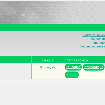
Suggérer une abr
Ajouter au
Imprimer
Rechercher une abr
Langue
Thèmes et lieux
Éducation
Informatique
En français
Internet