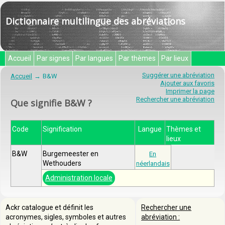
Dictionnaire multilingue des abréviations
Accueil
Par signes
Par langues
Par thèmes
Par lieux
Suggérer une abréviation
Accueil
B&W
Ajouter aux favoris
Imprimer la page
Rechercher une abréviation
Que signifie B&W ?
Code
Signification
Langue
Thèmes et
lieux
B&W
Burgemeester en
En
Wethouders
néerlandais
Administration locale
Ackr catalogue et définit les
Rechercher une
acronymes, sigles, symboles et autres
abréviation :