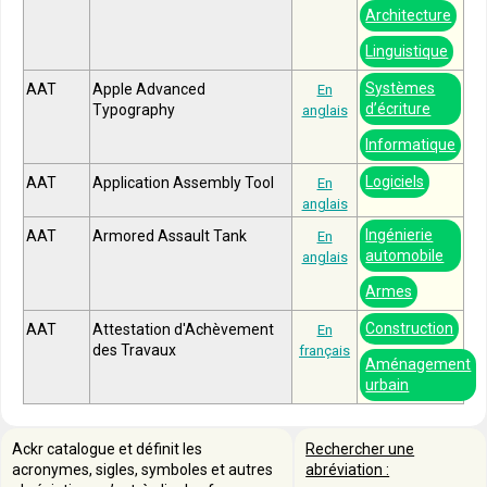
Architecture
Linguistique
Systèmes
AAT
Apple Advanced
En
d’écriture
Typography
anglais
Informatique
Logiciels
AAT
Application Assembly Tool
En
anglais
Ingénierie
AAT
Armored Assault Tank
En
automobile
anglais
Armes
Construction
AAT
Attestation d'Achèvement
En
des Travaux
français
Aménagement
urbain
Ackr catalogue et définit les
Rechercher une
acronymes, sigles, symboles et autres
abréviation :