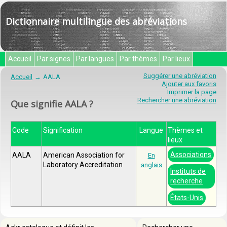
Dictionnaire multilingue des abréviations
Accueil
Par signes
Par langues
Par thèmes
Par lieux
Suggérer une abréviation
Accueil
AALA
Ajouter aux favoris
Imprimer la page
Rechercher une abréviation
Que signifie AALA ?
Code
Signification
Langue
Thèmes et
lieux
Associations
AALA
American Association for
En
Laboratory Accreditation
anglais
Instituts de
recherche
États-Unis