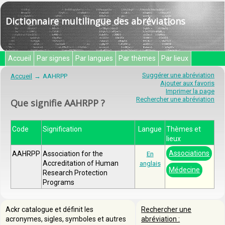
Dictionnaire multilingue des abréviations
Accueil
Par signes
Par langues
Par thèmes
Par lieux
Suggérer une abréviation
Accueil
AAHRPP
Ajouter aux favoris
Imprimer la page
Rechercher une abréviation
Que signifie AAHRPP ?
Code
Signification
Langue
Thèmes et
lieux
Associations
AAHRPP
Association for the
En
Accreditation of Human
anglais
Médecine
Research Protection
Programs
Ackr catalogue et définit les
Rechercher une
acronymes, sigles, symboles et autres
abréviation :