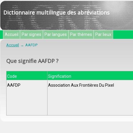
Dictionnaire multilingue des abréviations
Accueil
Par signes
Par langues
Par thèmes
Par lieux
Accueil
AAFDP
Que signifie AAFDP ?
Code
Signification
AAFDP
Association Aux Frontières Du Pixel