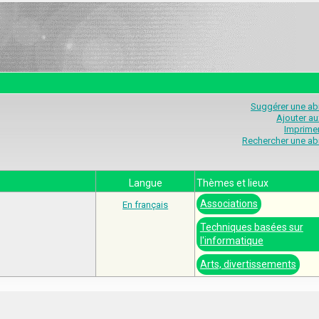
Suggérer une abr
Ajouter au
Imprimer
Rechercher une abr
Langue
Thèmes et lieux
Associations
En français
Techniques basées sur
l'informatique
Arts, divertissements