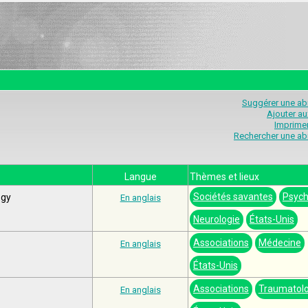
Suggérer une abr
Ajouter au
Imprimer
Rechercher une abr
Langue
Thèmes et lieux
Sociétés savantes
Psych
ogy
En anglais
Neurologie
États-Unis
Associations
Médecine
En anglais
États-Unis
Associations
Traumatolo
En anglais