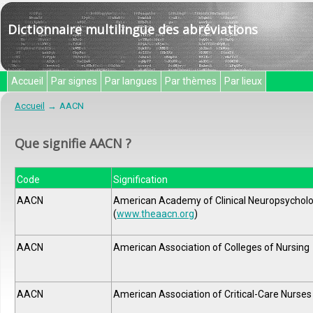
Dictionnaire multilingue des abréviations
Accueil
Par signes
Par langues
Par thèmes
Par lieux
Accueil
AACN
Que signifie AACN ?
Code
Signification
AACN
American Academy of Clinical Neuropsychol
(
www.theaacn.org
)
AACN
American Association of Colleges of Nursing
AACN
American Association of Critical-Care Nurses