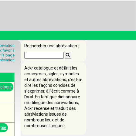
éviation
Rechercher une abréviation :
x favoris
 la page
éviation
Ackr catalogue et définit les
acronymes, sigles, symboles
et autres abréviations, c’est-à-
dire les façons concises de
ologie
s’exprimer, à l’écrit comme à
l’oral. En tant que dictionnaire
multilingue des abréviations,
Ackr recense et traduit des
abréviations issues de
nombreux lieux et de
nombreuses langues.
gie