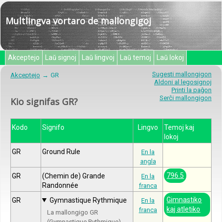
Multlingva vortaro de mallongigoj
Akceptejo
Laŭ signoj
Laŭ lingvoj
Laŭ temoj
Laŭ lokoj
Sugesti mallongigon
Akceptejo
GR
Aldoni al legosignoj
Printi la paĝon
Serĉi mallongigon
Kio signifas GR?
Kodo
Signifo
Lingvo
Temoj kaj
lokoj
GR
Ground Rule
En la
angla
796.5
GR
(Chemin de) Grande
En la
Randonnée
franca
Gimnastiko
GR
Gymnastique Rythmique
En la
kaj atletiko
franca
La mallongigo GR
(Gymnastique Rythmique)