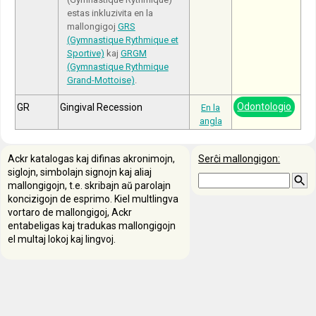
estas inkluzivita en la
mallongigoj
GRS
(Gymnastique Rythmique et
Sportive)
kaj
GRGM
(Gymnastique Rythmique
Grand-Mottoise)
.
Odontologio
GR
Gingival Recession
En la
angla
Ackr katalogas kaj difinas akronimojn,
Serĉi mallongigon:
siglojn, simbolajn signojn kaj aliaj
mallongigojn, t.e. skribajn aŭ parolajn
koncizigojn de esprimo. Kiel multlingva
vortaro de mallongigoj, Ackr
entabeligas kaj tradukas mallongigojn
el multaj lokoj kaj lingvoj.