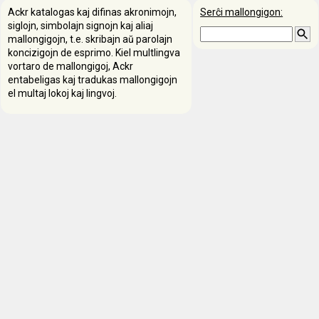
Ackr katalogas kaj difinas akronimojn,
Serĉi mallongigon:
siglojn, simbolajn signojn kaj aliaj
mallongigojn, t.e. skribajn aŭ parolajn
koncizigojn de esprimo. Kiel multlingva
vortaro de mallongigoj, Ackr
entabeligas kaj tradukas mallongigojn
el multaj lokoj kaj lingvoj.