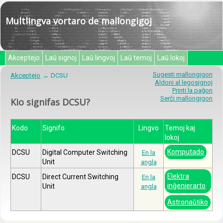
Multlingva vortaro de mallongigoj
Akceptejo
Laŭ signoj
Laŭ lingvoj
Laŭ temoj
Laŭ lokoj
Sugesti mallongigon
Akceptejo
DCSU
Aldoni al legosignoj
Printi la paĝon
Serĉi mallongigon
Kio signifas DCSU?
Kodo
Signifo
Lingvo
Temoj kaj
lokoj
Komputado
DCSU
Digital Computer Switching
En la
Unit
angla
Elektra
DCSU
Direct Current Switching
En la
inĝenierarto
Unit
angla
Astronaŭtiko