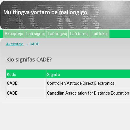
Multlingva vortaro de mallongigoj
Akceptejo
Laŭ signoj
Laŭ lingvoj
Laŭ temoj
Laŭ lokoj
Akceptejo
CADE
Kio signifas CADE?
Kodo
Signifo
CADE
Controller/Attitude Direct Electronics
CADE
Canadian Association for Distance Education