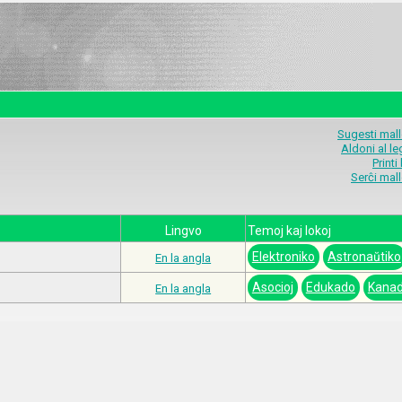
Sugesti mal
Aldoni al l
Printi
Serĉi mal
Lingvo
Temoj kaj lokoj
Elektroniko
Astronaŭtiko
En la angla
Asocioj
Edukado
Kana
En la angla