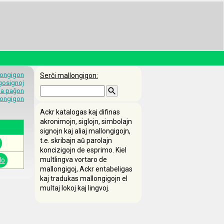
longigon
Serĉi mallongigon:
egosignoj
 la paĝon
longigon
Ackr katalogas kaj difinas
akronimojn, siglojn, simbolajn
signojn kaj aliaj mallongigojn,
t.e. skribajn aŭ parolajn
koncizigojn de esprimo. Kiel
multlingva vortaro de
do
mallongigoj, Ackr entabeligas
kaj tradukas mallongigojn el
multaj lokoj kaj lingvoj.