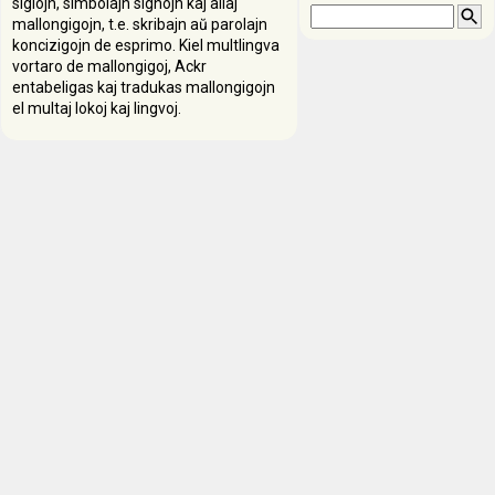
siglojn, simbolajn signojn kaj aliaj
mallongigojn, t.e. skribajn aŭ parolajn
koncizigojn de esprimo. Kiel multlingva
vortaro de mallongigoj, Ackr
entabeligas kaj tradukas mallongigojn
el multaj lokoj kaj lingvoj.