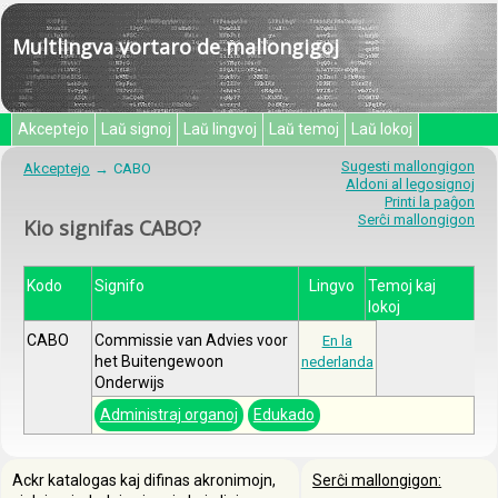
Multlingva vortaro de mallongigoj
Akceptejo
Laŭ signoj
Laŭ lingvoj
Laŭ temoj
Laŭ lokoj
Sugesti mallongigon
Akceptejo
CABO
Aldoni al legosignoj
Printi la paĝon
Serĉi mallongigon
Kio signifas CABO?
Kodo
Signifo
Lingvo
Temoj kaj
lokoj
CABO
Commissie van Advies voor
En la
het Buitengewoon
nederlanda
Onderwijs
Administraj organoj
Edukado
Ackr katalogas kaj difinas akronimojn,
Serĉi mallongigon: