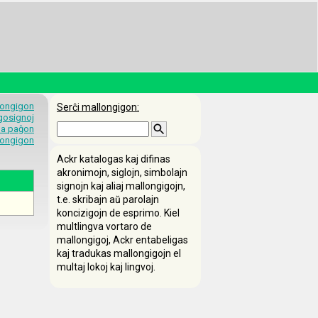
longigon
Serĉi mallongigon:
egosignoj
 la paĝon
longigon
Ackr katalogas kaj difinas
akronimojn, siglojn, simbolajn
signojn kaj aliaj mallongigojn,
t.e. skribajn aŭ parolajn
koncizigojn de esprimo. Kiel
multlingva vortaro de
mallongigoj, Ackr entabeligas
kaj tradukas mallongigojn el
multaj lokoj kaj lingvoj.