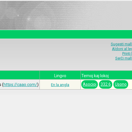
Sugesti mal
Aldoni al l
Printi
Serĉi mal
Lingvo
Temoj kaj lokoj
Asocioj
332.6
Usono
 (
https://caao.com/
)
En la angla