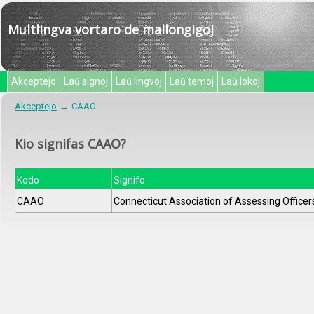
Multlingva vortaro de mallongigoj
Akceptejo
Laŭ signoj
Laŭ lingvoj
Laŭ temoj
Laŭ lokoj
Akceptejo
CAAO
Kio signifas CAAO?
Kodo
Signifo
CAAO
Connecticut Association of Assessing Officers