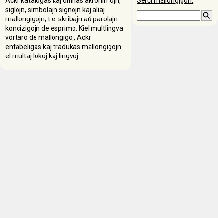
Ackr katalogas kaj difinas akronimojn,
Serĉi mallongigon:
siglojn, simbolajn signojn kaj aliaj
mallongigojn, t.e. skribajn aŭ parolajn
koncizigojn de esprimo. Kiel multlingva
vortaro de mallongigoj, Ackr
entabeligas kaj tradukas mallongigojn
el multaj lokoj kaj lingvoj.