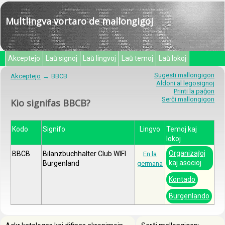
Multlingva vortaro de mallongigoj
Akceptejo
Laŭ signoj
Laŭ lingvoj
Laŭ temoj
Laŭ lokoj
Sugesti mallongigon
Akceptejo
BBCB
Aldoni al legosignoj
Printi la paĝon
Serĉi mallongigon
Kio signifas BBCB?
Kodo
Signifo
Lingvo
Temoj kaj
lokoj
Organizaĵoj
BBCB
Bilanzbuchhalter Club WIFI
En la
kaj asocioj
Burgenland
germana
Kontado
Burgenlando