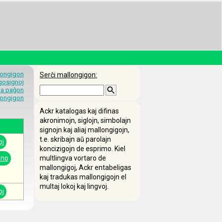
longigon
Serĉi mallongigon:
egosignoj
 la paĝon
longigon
Ackr katalogas kaj difinas
akronimojn, siglojn, simbolajn
signojn kaj aliaj mallongigojn,
t.e. skribajn aŭ parolajn
oj
koncizigojn de esprimo. Kiel
ono
multlingva vortaro de
mallongigoj, Ackr entabeligas
kaj tradukas mallongigojn el
multaj lokoj kaj lingvoj.
oj