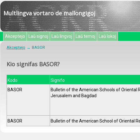
Multlingva vortaro de mallongigoj
Akceptejo
Laŭ signoj
Laŭ lingvoj
Laŭ temoj
Laŭ lokoj
Akceptejo
BASOR
Kio signifas BASOR?
Kodo
Signifo
BASOR
Bulletin of the American Schools of Oriental 
Jerusalem and Bagdad
BASOR
Bulletin of the American School of Oriental 