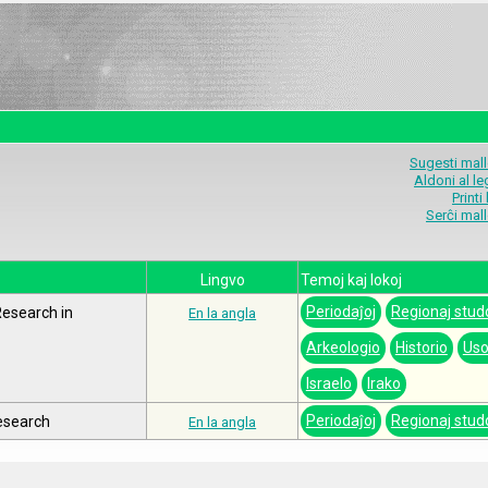
Sugesti mal
Aldoni al l
Printi
Serĉi mal
Lingvo
Temoj kaj lokoj
Periodaĵoj
Regionaj stud
Research in
En la angla
Arkeologio
Historio
Us
Israelo
Irako
Periodaĵoj
Regionaj stud
Research
En la angla