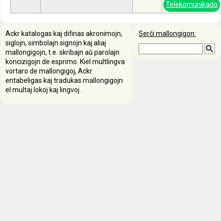
Telekomunikado
Ackr katalogas kaj difinas akronimojn,
Serĉi mallongigon:
siglojn, simbolajn signojn kaj aliaj
mallongigojn, t.e. skribajn aŭ parolajn
koncizigojn de esprimo. Kiel multlingva
vortaro de mallongigoj, Ackr
entabeligas kaj tradukas mallongigojn
el multaj lokoj kaj lingvoj.