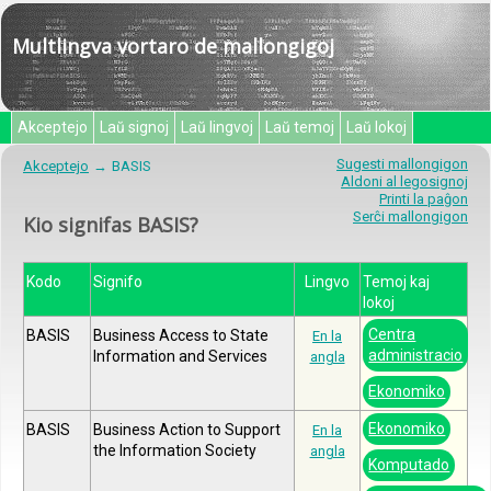
Multlingva vortaro de mallongigoj
Akceptejo
Laŭ signoj
Laŭ lingvoj
Laŭ temoj
Laŭ lokoj
Sugesti mallongigon
Akceptejo
BASIS
Aldoni al legosignoj
Printi la paĝon
Serĉi mallongigon
Kio signifas BASIS?
Kodo
Signifo
Lingvo
Temoj kaj
lokoj
Centra
BASIS
Business Access to State
En la
administracio
Information and Services
angla
Ekonomiko
Ekonomiko
BASIS
Business Action to Support
En la
the Information Society
angla
Komputado