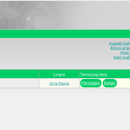
Sugesti mal
Aldoni al l
Printi
Serĉi mal
Lingvo
Temoj kaj lokoj
Periodaĵoj
Belgio
En la franca