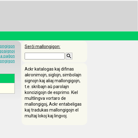
longigon
Serĉi mallongigon:
egosignoj
 la paĝon
longigon
Ackr katalogas kaj difinas
akronimojn, siglojn, simbolajn
signojn kaj aliaj mallongigojn,
t.e. skribajn aŭ parolajn
koncizigojn de esprimo. Kiel
multlingva vortaro de
mallongigoj, Ackr entabeligas
kaj tradukas mallongigojn el
multaj lokoj kaj lingvoj.