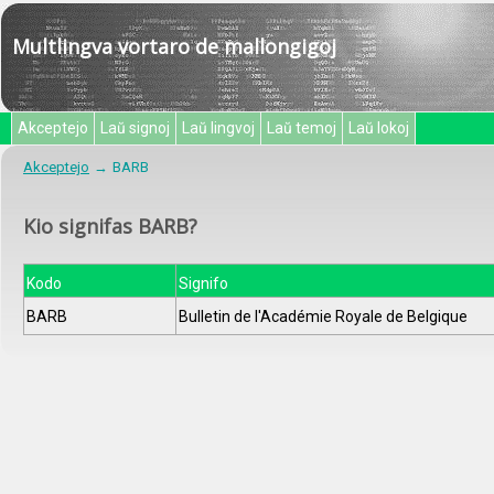
Multlingva vortaro de mallongigoj
Akceptejo
Laŭ signoj
Laŭ lingvoj
Laŭ temoj
Laŭ lokoj
Akceptejo
BARB
Kio signifas BARB?
Kodo
Signifo
BARB
Bulletin de l'Académie Royale de Belgique