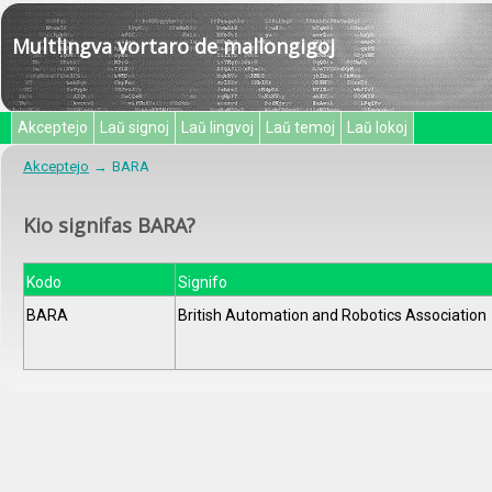
Multlingva vortaro de mallongigoj
Akceptejo
Laŭ signoj
Laŭ lingvoj
Laŭ temoj
Laŭ lokoj
Akceptejo
BARA
Kio signifas BARA?
Kodo
Signifo
BARA
British Automation and Robotics Association