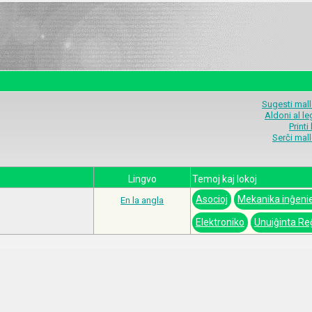
Sugesti mal
Aldoni al l
Printi
Serĉi mal
Lingvo
Temoj kaj lokoj
Asocioj
Mekanika inĝeni
En la angla
Elektroniko
Unuiĝinta Re