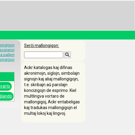
longigon
Serĉi mallongigon:
egosignoj
 la paĝon
longigon
Ackr katalogas kaj difinas
akronimojn, siglojn, simbolajn
signojn kaj aliaj mallongigojn,
t.e. skribajn aŭ parolajn
erarto
koncizigojn de esprimo. Kiel
ĝlando
multlingva vortaro de
mallongigoj, Ackr entabeligas
kaj tradukas mallongigojn el
multaj lokoj kaj lingvoj.