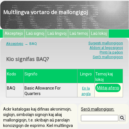
Multlingva vortaro de mallongigoj
Akceptejo
Laŭ signoj
Laŭ lingvoj
Laŭ temoj
Laŭ lokoj
Sugesti mallongigon
Akceptejo
BAQ
Aldoni al legosignoj
Printi la paĝon
Serĉi mallongigon
Kio signifas BAQ?
Kodo
Signifo
Lingvo
Temoj kaj
lokoj
Militaj aferoj
BAQ
Basic Allowance For
En la
Quarters
angla
Ackr katalogas kaj difinas akronimojn,
Serĉi mallongigon:
siglojn, simbolajn signojn kaj aliaj
mallongigojn, t.e. skribajn aŭ parolajn
koncizigojn de esprimo. Kiel multlingva