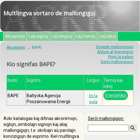
Multlingva vortaro de mallongigoj
Akceptejo
Laŭ signoj
Laŭ lingvoj
Laŭ temoj
Laŭ lokoj
Sugesti mallongigon
Akceptejo
BAPE
Aldoni al legosignoj
Printi la paĝon
Serĉi mallongigon
Kio signifas BAPE?
Kodo
Signifo
Lingvo
Temoj kaj
lokoj
Energetiko
BAPE
Baltycka Agencja
En la
Poszanowania Energii
pola
Ackr katalogas kaj difinas akronimojn,
Serĉi mallongigon:
siglojn, simbolajn signojn kaj aliaj
mallongigojn, t.e. skribajn aŭ parolajn
koncizigojn de esprimo. Kiel multlingva