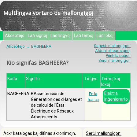
Multlingva vortaro de mallongigoj
Akceptejo
Laŭ signoj
Laŭ lingvoj
Laŭ temoj
Laŭ lokoj
Sugesti mallongigon
Akceptejo
BAGHEERA
Aldoni al legosignoj
Printi la paĝon
Serĉi mallongigon
Kio signifas BAGHEERA?
Kodo
Signifo
Lingvo
Temoj kaj
lokoj
Elektra
BAGHEERA
BAsse tension de
En la
inĝenierarto
Génération des cHarges et
franca
de calcul de l'État
Électrique de Réseaux
Arborescents
Ackr katalogas kaj difinas akronimojn,
Serĉi mallongigon: