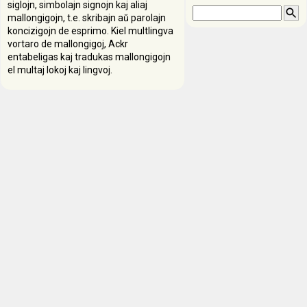
siglojn, simbolajn signojn kaj aliaj
mallongigojn, t.e. skribajn aŭ parolajn
koncizigojn de esprimo. Kiel multlingva
vortaro de mallongigoj, Ackr
entabeligas kaj tradukas mallongigojn
el multaj lokoj kaj lingvoj.