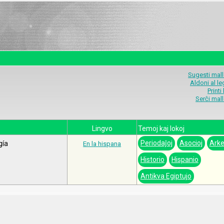
Sugesti mal
Aldoni al l
Printi
Serĉi mal
Lingvo
Temoj kaj lokoj
Periodaĵoj
Asocioj
Arke
gía
En la hispana
Historio
Hispanio
Antikva Egiptujo