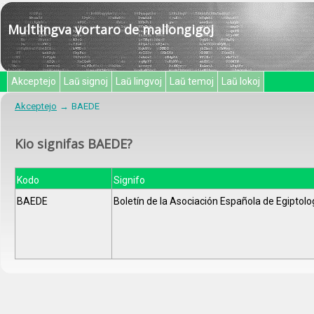
Multlingva vortaro de mallongigoj
Akceptejo
Laŭ signoj
Laŭ lingvoj
Laŭ temoj
Laŭ lokoj
Akceptejo
BAEDE
Kio signifas BAEDE?
Kodo
Signifo
BAEDE
Boletín de la Asociación Española de Egiptolo