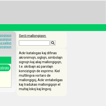
longigon
Serĉi mallongigon:
egosignoj
 la paĝon
longigon
Ackr katalogas kaj difinas
akronimojn, siglojn, simbolajn
signojn kaj aliaj mallongigojn,
t.e. skribajn aŭ parolajn
ologio
koncizigojn de esprimo. Kiel
multlingva vortaro de
mallongigoj, Ackr entabeligas
kaj tradukas mallongigojn el
multaj lokoj kaj lingvoj.