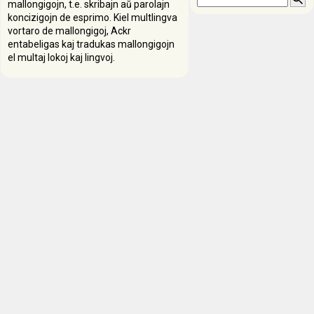
mallongigojn, t.e. skribajn aŭ parolajn
koncizigojn de esprimo. Kiel multlingva
vortaro de mallongigoj, Ackr
entabeligas kaj tradukas mallongigojn
el multaj lokoj kaj lingvoj.