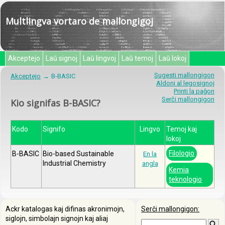
Multlingva vortaro de mallongigoj
Akceptejo
Laŭ signoj
Laŭ lingvoj
Laŭ temoj
Laŭ lokoj
Sugesti mallongigon
Akceptejo
B-BASIC
Aldoni al legosignoj
Printi la paĝon
Serĉi mallongigon
Kio signifas B-BASIC?
Kodo
Signifo
Lingvo
Temoj kaj
lokoj
Filologio
B-BASIC
Bio-based Sustainable
En la
Industrial Chemistry
angla
Kemia
teknologio
Ackr katalogas kaj difinas akronimojn,
Serĉi mallongigon:
siglojn, simbolajn signojn kaj aliaj