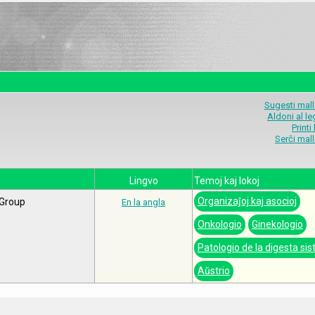
Sugesti mal
Aldoni al l
Printi
Serĉi mal
Lingvo
Temoj kaj lokoj
Organizaĵoj kaj asocioj
 Group
En la angla
Onkologio
Ginekologio
Patologio de la digesta si
Aŭstrio