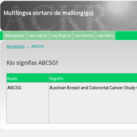
Multlingva vortaro de mallongigoj
Akceptejo
Laŭ signoj
Laŭ lingvoj
Laŭ temoj
Laŭ lokoj
Akceptejo
ABCSG
Kio signifas ABCSG?
Kodo
Signifo
ABCSG
Austrian Breast and Colorectal Cancer Study