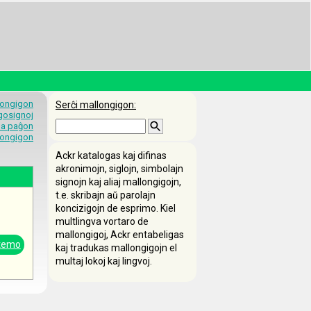
longigon
Serĉi mallongigon:
egosignoj
 la paĝon
longigon
Ackr katalogas kaj difinas
akronimojn, siglojn, simbolajn
signojn kaj aliaj mallongigojn,
t.e. skribajn aŭ parolajn
koncizigojn de esprimo. Kiel
multlingva vortaro de
mallongigoj, Ackr entabeligas
stemo
kaj tradukas mallongigojn el
multaj lokoj kaj lingvoj.