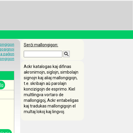
longigon
Serĉi mallongigon:
egosignoj
 la paĝon
longigon
Ackr katalogas kaj difinas
akronimojn, siglojn, simbolajn
signojn kaj aliaj mallongigojn,
t.e. skribajn aŭ parolajn
lo
koncizigojn de esprimo. Kiel
multlingva vortaro de
mallongigoj, Ackr entabeligas
kaj tradukas mallongigojn el
multaj lokoj kaj lingvoj.