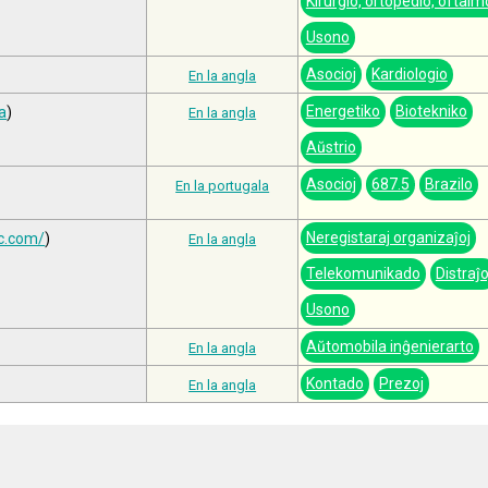
Kirurgio, ortopedio, oftalm
Usono
Asocioj
Kardiologio
En la angla
Energetiko
Biotekniko
a
)
En la angla
Aŭstrio
Asocioj
687.5
Brazilo
En la portugala
Neregistaraj organizaĵoj
bc.com/
)
En la angla
Telekomunikado
Distraĵo
Usono
Aŭtomobila inĝenierarto
En la angla
Kontado
Prezoj
En la angla