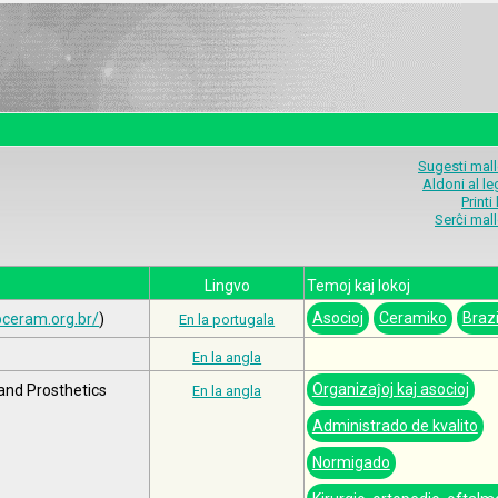
Sugesti mal
Aldoni al l
Printi
Serĉi mal
Lingvo
Temoj kaj lokoj
Asocioj
Ceramiko
Brazi
bceram.org.br/
)
En la portugala
En la angla
Organizaĵoj kaj asocioj
 and Prosthetics
En la angla
Administrado de kvalito
Normigado