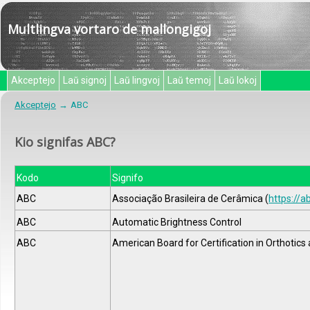
Multlingva vortaro de mallongigoj
Akceptejo
Laŭ signoj
Laŭ lingvoj
Laŭ temoj
Laŭ lokoj
Akceptejo
ABC
Kio signifas ABC?
Kodo
Signifo
ABC
Associação Brasileira de Cerâmica (
https://a
ABC
Automatic Brightness Control
ABC
American Board for Certification in Orthotics