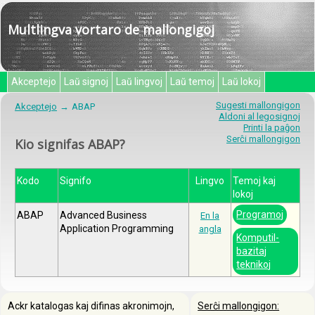
Multlingva vortaro de mallongigoj
Akceptejo
Laŭ signoj
Laŭ lingvoj
Laŭ temoj
Laŭ lokoj
Sugesti mallongigon
Akceptejo
ABAP
Aldoni al legosignoj
Printi la paĝon
Serĉi mallongigon
Kio signifas ABAP?
Kodo
Signifo
Lingvo
Temoj kaj
lokoj
Programoj
ABAP
Advanced Business
En la
Application Programming
angla
Komputil-
bazitaj
teknikoj
Ackr katalogas kaj difinas akronimojn,
Serĉi mallongigon: