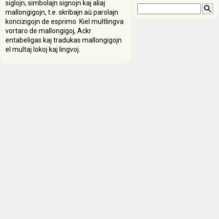
siglojn, simbolajn signojn kaj aliaj
mallongigojn, t.e. skribajn aŭ parolajn
koncizigojn de esprimo. Kiel multlingva
vortaro de mallongigoj, Ackr
entabeligas kaj tradukas mallongigojn
el multaj lokoj kaj lingvoj.