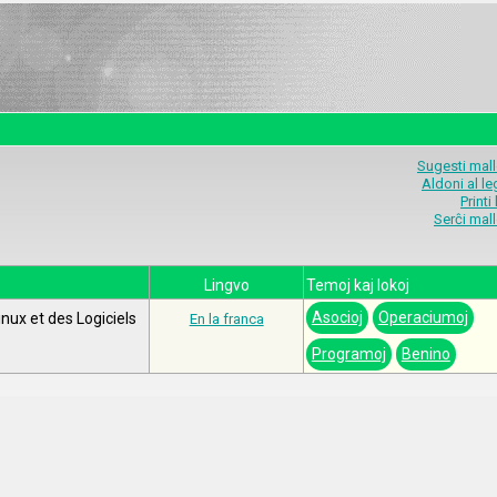
Sugesti mal
Aldoni al l
Printi
Serĉi mal
Lingvo
Temoj kaj lokoj
Asocioj
Operaciumoj
nux et des Logiciels
En la franca
Programoj
Benino