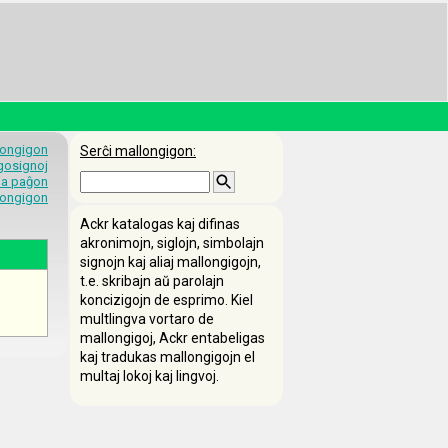
longigon
Serĉi mallongigon:
egosignoj
 la paĝon
longigon
Ackr katalogas kaj difinas
akronimojn, siglojn, simbolajn
signojn kaj aliaj mallongigojn,
t.e. skribajn aŭ parolajn
koncizigojn de esprimo. Kiel
multlingva vortaro de
mallongigoj, Ackr entabeligas
kaj tradukas mallongigojn el
multaj lokoj kaj lingvoj.