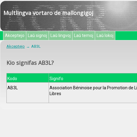
Multlingva vortaro de mallongigoj
Akceptejo
Laŭ signoj
Laŭ lingvoj
Laŭ temoj
Laŭ lokoj
Akceptejo
AB3L
Kio signifas AB3L?
Kodo
Signifo
AB3L
Association Béninoise pour la Promotion de Li
Libres