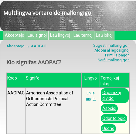
Multlingva vortaro de mallongigoj
Akceptejo
Laŭ signoj
Laŭ lingvoj
Laŭ temoj
Laŭ lokoj
Sugesti mallongigon
Akceptejo
AAOPAC
Aldoni al legosignoj
Printi la paĝon
Serĉi mallongigon
Kio signifas AAOPAC?
Kodo
Signifo
Lingvo
Temoj kaj
lokoj
Organizaj
AAOPAC
American Association of
En la
dividoj
Orthodontists Political
angla
Action Committee
Asocioj
Odontologio
Usono