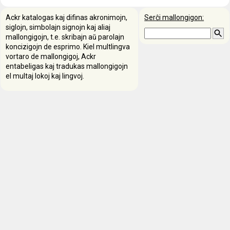
Ackr katalogas kaj difinas akronimojn,
Serĉi mallongigon:
siglojn, simbolajn signojn kaj aliaj
mallongigojn, t.e. skribajn aŭ parolajn
koncizigojn de esprimo. Kiel multlingva
vortaro de mallongigoj, Ackr
entabeligas kaj tradukas mallongigojn
el multaj lokoj kaj lingvoj.