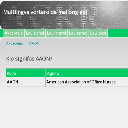
Multlingva vortaro de mallongigoj
Akceptejo
Laŭ signoj
Laŭ lingvoj
Laŭ temoj
Laŭ lokoj
Akceptejo
AAON
Kio signifas AAON?
Kodo
Signifo
AAON
American Association of Office Nurses