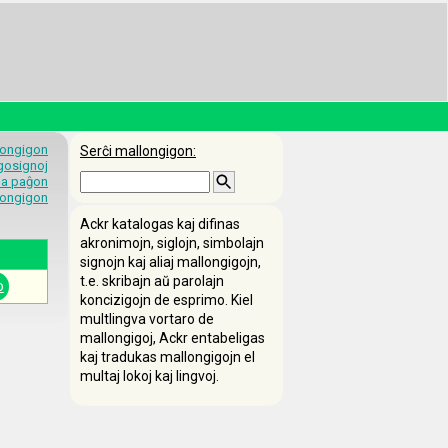
longigon
Serĉi mallongigon:
egosignoj
 la paĝon
longigon
Ackr katalogas kaj difinas
akronimojn, siglojn, simbolajn
signojn kaj aliaj mallongigojn,
t.e. skribajn aŭ parolajn
o
koncizigojn de esprimo. Kiel
multlingva vortaro de
mallongigoj, Ackr entabeligas
kaj tradukas mallongigojn el
multaj lokoj kaj lingvoj.