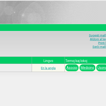
Sugesti mal
Aldoni al l
Printi
Serĉi mal
Lingvo
Temoj kaj lokoj
Asocioj
Medicino
Uson
En la angla