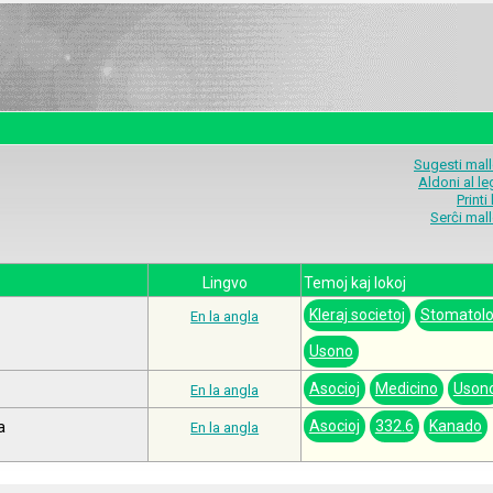
Sugesti mal
Aldoni al l
Printi
Serĉi mal
Lingvo
Temoj kaj lokoj
Kleraj societoj
Stomatolo
En la angla
Usono
Asocioj
Medicino
Uson
En la angla
Asocioj
332.6
Kanado
a
En la angla