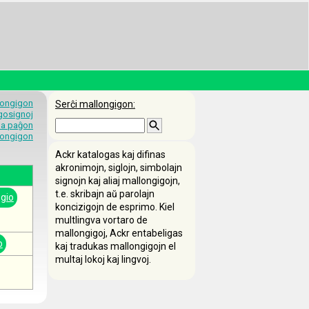
longigon
Serĉi mallongigon:
egosignoj
 la paĝon
longigon
Ackr katalogas kaj difinas
akronimojn, siglojn, simbolajn
signojn kaj aliaj mallongigojn,
t.e. skribajn aŭ parolajn
gio
koncizigojn de esprimo. Kiel
multlingva vortaro de
mallongigoj, Ackr entabeligas
o
kaj tradukas mallongigojn el
multaj lokoj kaj lingvoj.