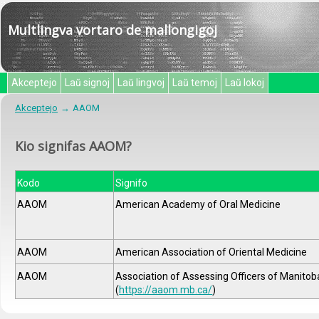
Multlingva vortaro de mallongigoj
Akceptejo
Laŭ signoj
Laŭ lingvoj
Laŭ temoj
Laŭ lokoj
Akceptejo
AAOM
Kio signifas AAOM?
Kodo
Signifo
AAOM
American Academy of Oral Medicine
AAOM
American Association of Oriental Medicine
AAOM
Association of Assessing Officers of Manitob
(
https://aaom.mb.ca/
)