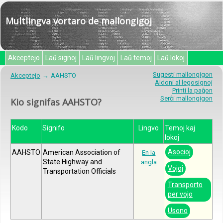
Multlingva vortaro de mallongigoj
Akceptejo
Laŭ signoj
Laŭ lingvoj
Laŭ temoj
Laŭ lokoj
Sugesti mallongigon
Akceptejo
AAHSTO
Aldoni al legosignoj
Printi la paĝon
Serĉi mallongigon
Kio signifas AAHSTO?
Kodo
Signifo
Lingvo
Temoj kaj
lokoj
Asocioj
AAHSTO
American Association of
En la
State Highway and
angla
Vojoj
Transportation Officials
Transporto
per vojo
Usono