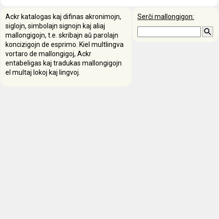
Ackr katalogas kaj difinas akronimojn,
Serĉi mallongigon:
siglojn, simbolajn signojn kaj aliaj
mallongigojn, t.e. skribajn aŭ parolajn
koncizigojn de esprimo. Kiel multlingva
vortaro de mallongigoj, Ackr
entabeligas kaj tradukas mallongigojn
el multaj lokoj kaj lingvoj.