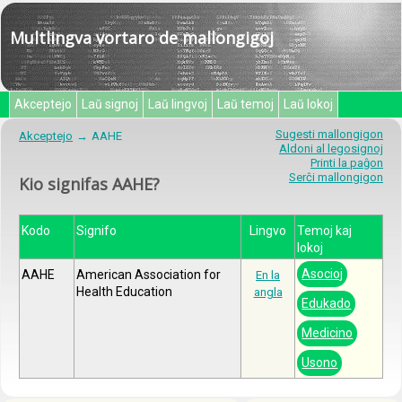
Multlingva vortaro de mallongigoj
Akceptejo
Laŭ signoj
Laŭ lingvoj
Laŭ temoj
Laŭ lokoj
Sugesti mallongigon
Akceptejo
AAHE
Aldoni al legosignoj
Printi la paĝon
Serĉi mallongigon
Kio signifas AAHE?
Kodo
Signifo
Lingvo
Temoj kaj
lokoj
Asocioj
AAHE
American Association for
En la
Health Education
angla
Edukado
Medicino
Usono