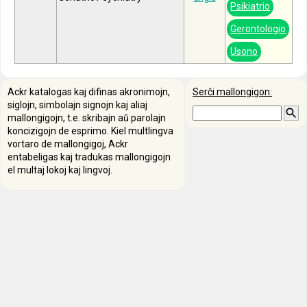
Psikiatrio
Gerontologio
Usono
Ackr katalogas kaj difinas akronimojn,
Serĉi mallongigon:
siglojn, simbolajn signojn kaj aliaj
mallongigojn, t.e. skribajn aŭ parolajn
koncizigojn de esprimo. Kiel multlingva
vortaro de mallongigoj, Ackr
entabeligas kaj tradukas mallongigojn
el multaj lokoj kaj lingvoj.