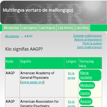
Multlingva vortaro de mallongigoj
Akceptejo
Laŭ signoj
Laŭ lingvoj
Laŭ temoj
Laŭ lokoj
Sugesti mallongigon
Akceptejo
AAGP
Aldoni al legosignoj
Printi la paĝon
Serĉi mallongigon
Kio signifas AAGP?
Kodo
Signifo
Lingvo
Temoj kaj
lokoj
Kleraj
AAGP
American Academy of
En la
societoj
General Physicians
angla
(
www.aagp.org
)
Medicino
Usono
Asocioj
AAGP
American Association for
En la
Geriatric Psychiatry
angla