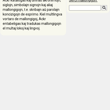
Ackr katalogas kaj difinas akronimojn,
Serĉi mallongigon:
siglojn, simbolajn signojn kaj aliaj
mallongigojn, t.e. skribajn aŭ parolajn
koncizigojn de esprimo. Kiel multlingva
vortaro de mallongigoj, Ackr
entabeligas kaj tradukas mallongigojn
el multaj lokoj kaj lingvoj.