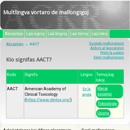
Multlingva vortaro de mallongigoj
Akceptejo
Laŭ signoj
Laŭ lingvoj
Laŭ temoj
Laŭ lokoj
Sugesti mallongigon
Akceptejo
AACT
Aldoni al legosignoj
Printi la paĝon
Serĉi mallongigon
Kio signifas AACT?
Kodo
Signifo
Lingvo
Temoj kaj
lokoj
Kleraj
AACT
American Academy of
En la
societoj
Clinical Toxicology
angla
(
https://www.clintox.org/
)
Toksologio
Usono