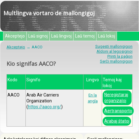
Multlingva vortaro de mallongigoj
Akceptejo
Laŭ signoj
Laŭ lingvoj
Laŭ temoj
Laŭ lokoj
Sugesti mallongigon
Akceptejo
AACO
Aldoni al legosignoj
Printi la paĝon
Serĉi mallongigon
Kio signifas AACO?
Kodo
Signifo
Lingvo
Temoj kaj
lokoj
Neregistaraj
AACO
Arab Air Carriers
En la
organizaĵoj
Organization
angla
(
https://aaco.org/
)
Aertransporto
Arabaj ŝtatoj