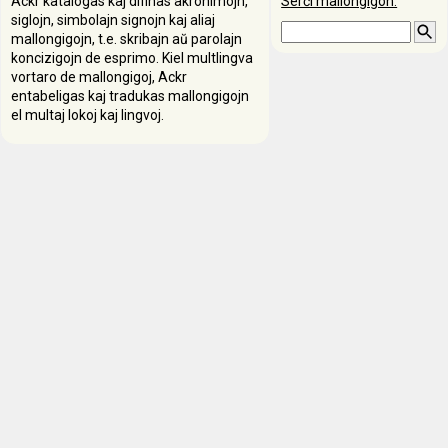
Ackr katalogas kaj difinas akronimojn,
Serĉi mallongigon:
siglojn, simbolajn signojn kaj aliaj
mallongigojn, t.e. skribajn aŭ parolajn
koncizigojn de esprimo. Kiel multlingva
vortaro de mallongigoj, Ackr
entabeligas kaj tradukas mallongigojn
el multaj lokoj kaj lingvoj.