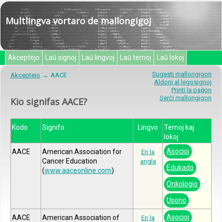
Multlingva vortaro de mallongigoj
Akceptejo
Laŭ signoj
Laŭ lingvoj
Laŭ temoj
Laŭ lokoj
Sugesti mallongigon
Akceptejo
AACE
Aldoni al legosignoj
Printi la paĝon
Serĉi mallongigon
Kio signifas AACE?
Kodo
Signifo
Lingvo
Temoj kaj
lokoj
Asocioj
AACE
American Association for
En la
Cancer Education
angla
Edukado
(
www.aaceonline.com
)
Onkologio
Usono
Asocioj
AACE
American Association of
En la