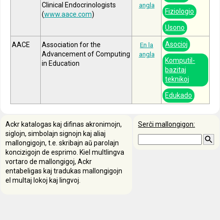
Clinical Endocrinologists
angla
Fiziologio
(
www.aace.com
)
Usono
Asocioj
AACE
Association for the
En la
Advancement of Computing
angla
Komputil-
in Education
bazitaj
teknikoj
Edukado
Ackr katalogas kaj difinas akronimojn,
Serĉi mallongigon:
siglojn, simbolajn signojn kaj aliaj
mallongigojn, t.e. skribajn aŭ parolajn
koncizigojn de esprimo. Kiel multlingva
vortaro de mallongigoj, Ackr
entabeligas kaj tradukas mallongigojn
el multaj lokoj kaj lingvoj.