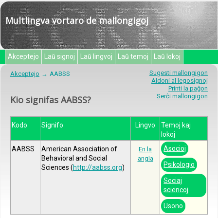
Multlingva vortaro de mallongigoj
Akceptejo
Laŭ signoj
Laŭ lingvoj
Laŭ temoj
Laŭ lokoj
Sugesti mallongigon
Akceptejo
AABSS
Aldoni al legosignoj
Printi la paĝon
Serĉi mallongigon
Kio signifas AABSS?
Kodo
Signifo
Lingvo
Temoj kaj
lokoj
Asocioj
AABSS
American Association of
En la
Behavioral and Social
angla
Psikologio
Sciences (
http://aabss.org
)
Sociaj
sciencoj
Usono