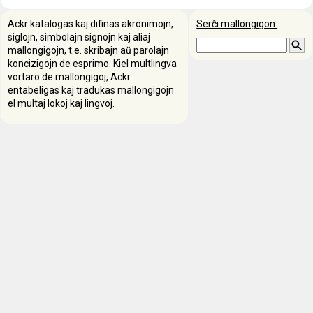
Ackr katalogas kaj difinas akronimojn,
Serĉi mallongigon:
siglojn, simbolajn signojn kaj aliaj
mallongigojn, t.e. skribajn aŭ parolajn
koncizigojn de esprimo. Kiel multlingva
vortaro de mallongigoj, Ackr
entabeligas kaj tradukas mallongigojn
el multaj lokoj kaj lingvoj.