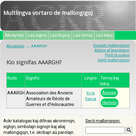
Multlingva vortaro de mallongigoj
Akceptejo
Laŭ signoj
Laŭ lingvoj
Laŭ temoj
Laŭ lokoj
Sugesti mallongigon
Akceptejo
AAARGH
Aldoni al legosignoj
Printi la paĝon
Serĉi mallongigon
Kio signifas AAARGH?
Kodo
Signifo
Lingvo
Temoj kaj
lokoj
Asocioj
AAARGH
Association des Anciens
En la
Amateurs de Récits de
franca
Historio
Guerres et d'Holocaustes
Ackr katalogas kaj difinas akronimojn,
Serĉi mallongigon:
siglojn, simbolajn signojn kaj aliaj
mallongigojn, t.e. skribajn aŭ parolajn