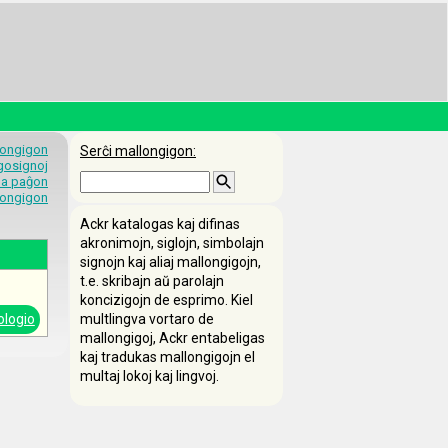
longigon
Serĉi mallongigon:
egosignoj
 la paĝon
longigon
Ackr katalogas kaj difinas
akronimojn, siglojn, simbolajn
signojn kaj aliaj mallongigojn,
t.e. skribajn aŭ parolajn
koncizigojn de esprimo. Kiel
ologio
multlingva vortaro de
mallongigoj, Ackr entabeligas
kaj tradukas mallongigojn el
multaj lokoj kaj lingvoj.