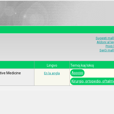
Sugesti mal
Aldoni al l
Printi
Serĉi mal
Lingvo
Temoj kaj lokoj
Asocioj
tive Medicine
En la angla
Kirurgio, ortopedio, oftalm