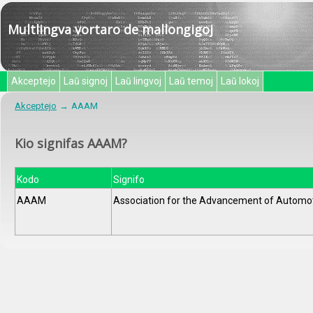
Multlingva vortaro de mallongigoj
Akceptejo
Laŭ signoj
Laŭ lingvoj
Laŭ temoj
Laŭ lokoj
Akceptejo
AAAM
Kio signifas AAAM?
Kodo
Signifo
AAAM
Association for the Advancement of Automo