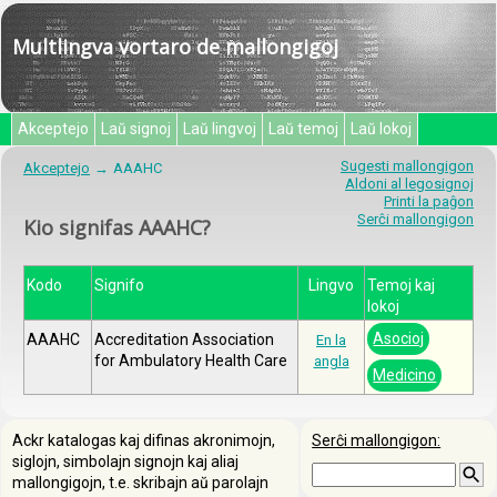
Multlingva vortaro de mallongigoj
Akceptejo
Laŭ signoj
Laŭ lingvoj
Laŭ temoj
Laŭ lokoj
Sugesti mallongigon
Akceptejo
AAAHC
Aldoni al legosignoj
Printi la paĝon
Serĉi mallongigon
Kio signifas AAAHC?
Kodo
Signifo
Lingvo
Temoj kaj
lokoj
Asocioj
AAAHC
Accreditation Association
En la
for Ambulatory Health Care
angla
Medicino
Ackr katalogas kaj difinas akronimojn,
Serĉi mallongigon:
siglojn, simbolajn signojn kaj aliaj
mallongigojn, t.e. skribajn aŭ parolajn