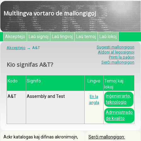
Multlingva vortaro de mallongigoj
Akceptejo
Laŭ signoj
Laŭ lingvoj
Laŭ temoj
Laŭ lokoj
Sugesti mallongigon
Akceptejo
A&T
Aldoni al legosignoj
Printi la paĝon
Serĉi mallongigon
Kio signifas A&T?
Kodo
Signifo
Lingvo
Temoj kaj
lokoj
Inĝenierarto,
A&T
Assembly and Test
En la
teknologio
angla
Administrado
de kvalito
Ackr katalogas kaj difinas akronimojn,
Serĉi mallongigon: