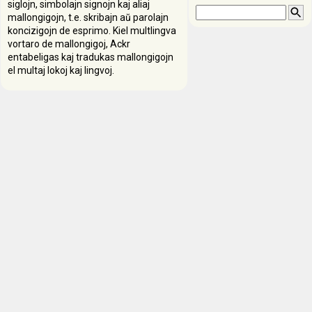
siglojn, simbolajn signojn kaj aliaj
mallongigojn, t.e. skribajn aŭ parolajn
koncizigojn de esprimo. Kiel multlingva
vortaro de mallongigoj, Ackr
entabeligas kaj tradukas mallongigojn
el multaj lokoj kaj lingvoj.