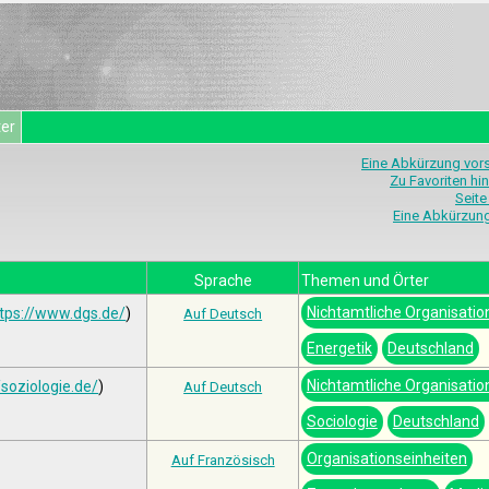
ter
Eine Abkürzung vor
Zu Favoriten hi
Seite
Eine Abkürzun
Sprache
Themen und Örter
Nichtamtliche Organisatio
tps://www.dgs.de/
)
Auf Deutsch
Energetik
Deutschland
Nichtamtliche Organisatio
/soziologie.de/
)
Auf Deutsch
Sociologie
Deutschland
Organisationseinheiten
Auf Französisch