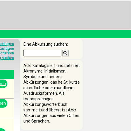
schlagen
Eine Abkürzung suchen:
nzufügen
 drucken
g suchen
Ackr katalogisiert und definiert
Akronyme, Initialismen,
Symbole und andere
Abkürzungen, das heißt, kurze
nen
schriftliche oder mündliche
Ausdrucksformen. Als
mehrsprachiges
nen
Abkürzungswörterbuch
sammelt und übersetzt Ackr
Abkürzungen aus vielen Orten
und Sprachen.