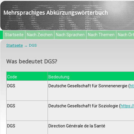
Mehrsprachiges Abkürzungswörterbuch
Startseite
Nach Zeichen
Nach Sprachen
Nach Themen
Nach Ör
Startseite
DGS
Was bedeutet DGS?
Code
Bedeutung
DGS
Deutsche Gesellschaft für Sonnenenergie (
ht
DGS
Deutsche Gesellschaft für Soziologie (
https:/
DGS
Direction Générale de la Santé