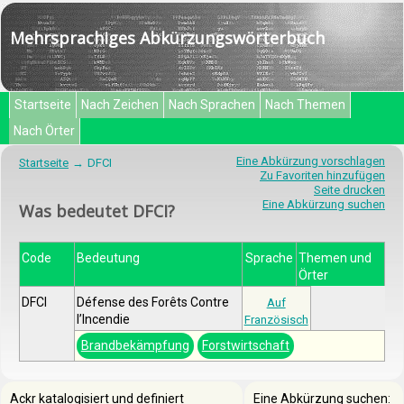
Mehrsprachiges Abkürzungswörterbuch
Startseite
Nach Zeichen
Nach Sprachen
Nach Themen
Nach Örter
Eine Abkürzung vorschlagen
Startseite
DFCI
Zu Favoriten hinzufügen
Seite drucken
Eine Abkürzung suchen
Was bedeutet DFCI?
Code
Bedeutung
Sprache
Themen und
Örter
DFCI
Défense des Forêts Contre
Auf
l’Incendie
Französisch
Brandbekämpfung
Forstwirtschaft
Ackr katalogisiert und definiert
Eine Abkürzung suchen: