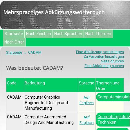
Mehrsprachiges Abkürzungswörterbuch
Startseite
Nach Zeichen
Nach Sprachen
Nach Themen
Nach Örter
Eine Abkürzung vorschlagen
Startseite
CADAM
Zu Favoriten hinzufügen
Seite drucken
Eine Abkürzung suchen
Was bedeutet CADAM?
Code
Bedeutung
Sprache
Themen und
Örter
Computersimulat
CADAM
Computer Graphics
Auf
Augmented Design and
Englisch
Manufacturing
Computergestütz
CADAM
Computer Augmented
Auf
Techniken
Design And Manufacturing
Englisch