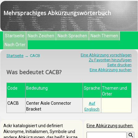
Mehrsprachiges Abkürzungswörterbuch
Startseite
Nach Zeichen
Nach Sprachen
Nach Themen
Nach Örter
Eine Abkürzung vorschlagen
Startseite
CACB
Zu Favoriten hinzufügen
Seite drucken
Eine Abkürzung suchen
Was bedeutet CACB?
Code
Bedeutung
Sprache
Themen und
Örter
CACB
Center Aisle Connector
Auf
Bracket
Englisch
Ackr katalogisiert und definiert
Eine Abkürzung suchen:
Akronyme, Initialismen, Symbole und
andere Abkürzungen, das heißt, kurze